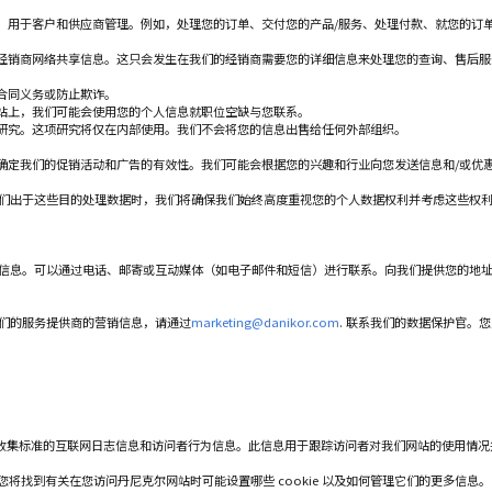
码）用于客户和供应商管理。例如，处理您的订单、交付您的产品/服务、处理付款、就您的订
的经销商网络共享信息。这只会发生在我们的经销商需要您的详细信息来处理您的查询、售后服
合同义务或防止欺诈。
网站上，我们可能会使用您的个人信息就职位空缺与您联系。
场研究。这项研究将仅在内部使用。我们不会将您的信息出售给任何外部组织。
并确定我们的促销活动和广告的有效性。我们可能会根据您的兴趣和行业向您发送信息和/或优
们出于这些目的处理数据时，我们将确保我们始终高度重视您的个人数据权利并考虑这些权
信息。可以通过电话、邮寄或互动媒体（如电子邮件和短信）进行联系。向我们提供您的地
们的服务提供商的营销信息，请通过
marketing@danikor.com
. 联系我们的数据保护官。
用于收集标准的互联网日志信息和访问者行为信息。此信息用于跟踪访问者对我们网站的使用情
，您将找到有关在您访问丹尼克尔网站时可能设置哪些 cookie 以及如何管理它们的更多信息。