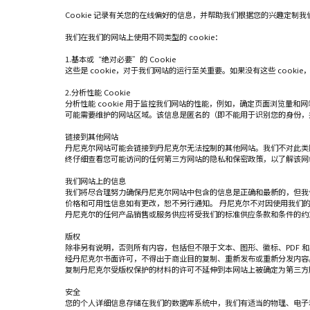
Cookie 记录有关您的在线偏好的信息，并帮助我们根据您的兴趣定制我
我们在我们的网站上使用不同类型的 cookie：
1.基本或“绝对必要”的 Cookie
这些是 cookie，对于我们网站的运行至关重要。如果没有这些 cook
*
需求类型
报价
2.分析性能 Cookie
分析性能 cookie 用于监控我们网站的性能，例如，确定页面浏览量
*
姓名
可能需要维护的网站区域。该信息是匿名的（即不能用于识别您的身份，
链接到其他网站
丹尼克尔网站可能会链接到丹尼克尔无法控制的其他网站。我们不对此类
邮箱
终仔细查看您可能访问的任何第三方网站的隐私和保密政策，以了解该网
我们网站上的信息
我们将尽合理努力确保丹尼克尔网站中包含的信息是正确和最新的，但我
价格和可用性信息如有更改，恕不另行通知。 丹尼克尔不对因使用我们
留言
丹尼克尔的任何产品销售或服务供应将受我们的标准供应条款和条件的约
版权
除非另有说明，否则所有内容，包括但不限于文本、图形、徽标、PDF
经丹尼克尔书面许可，不得出于商业目的复制、重新发布或重新分发内容
复制丹尼克尔受版权保护的材料的许可不延伸到本网站上被确定为第三方
安全
您的个人详细信息存储在我们的数据库系统中，我们有适当的物理、电子