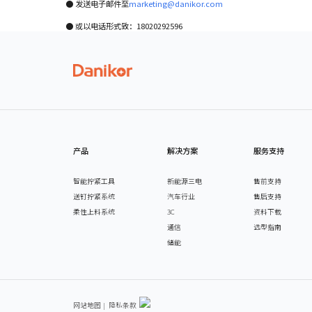
● 发送电子邮件至
marketing@danikor.com
● 或以电话形式致：18020292596
产品
解决方案
服务支持
智能拧紧工具
新能源三电
售前支持
送钉拧紧系统
汽车行业
售后支持
柔性上料系统
3C
资料下载
通信
选型指南
储能
网站地图
|
隐私条款