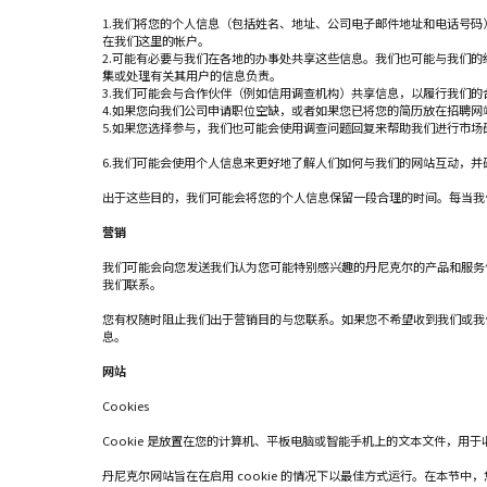
1.我们将您的个人信息（包括姓名、地址、公司电子邮件地址和电话号
在我们这里的帐户。
2.可能有必要与我们在各地的办事处共享这些信息。我们也可能与我们
集或处理有关其用户的信息负责。
3.我们可能会与合作伙伴（例如信用调查机构）共享信息，以履行我们的
4.如果您向我们公司申请职位空缺，或者如果您已将您的简历放在招聘
5.如果您选择参与，我们也可能会使用调查问题回复来帮助我们进行市
6.我们可能会使用个人信息来更好地了解人们如何与我们的网站互动，
出于这些目的，我们可能会将您的个人信息保留一段合理的时间。每当我
营销
我们可能会向您发送我们认为您可能特别感兴趣的丹尼克尔的产品和服务
我们联系。
您有权随时阻止我们出于营销目的与您联系。如果您不希望收到我们或我
息。
网站
Cookies
Cookie 是放置在您的计算机、平板电脑或智能手机上的文本文件，
丹尼克尔网站旨在在启用 cookie 的情况下以最佳方式运行。在本节中