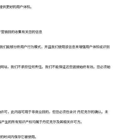
您提供更好的用户体验。
出于营销目的收集有关您的信息
信息使我们能够分析用户行为模式，并且我们使用该信息来增强用户体验或识别
他网站，我们不承担任何责任。我们不能保证这些链接始终有效。您必须始
确许可，此内容可用于非商业目的，但您必须包含对 丹尼克尔的确认。未
容产生的所有知识产权均属于丹尼克尔及其相关许可方。
需的时间内保存它被使用。