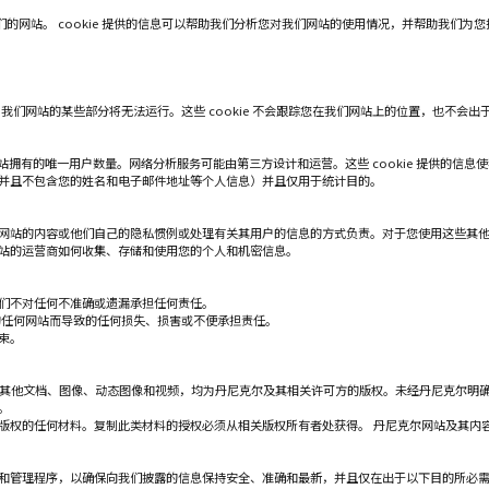
们的网站。 cookie 提供的信息可以帮助我们分析您对我们网站的使用情况，并帮助我们为
ie，我们网站的某些部分将无法运行。这些 cookie 不会跟踪您在我们网站上的位置，也不会
售前
售后
其他
和网站拥有的唯一用户数量。网络分析服务可能由第三方设计和运营。这些 cookie 提供的
*
电话
并且不包含您的姓名和电子邮件地址等个人信息）并且仅用于统计目的。
网站的内容或他们自己的隐私惯例或处理有关其用户的信息的方式负责。对于您使用这些其
公司
站的运营商如何收集、存储和使用您的个人和机密信息。
们不对任何不准确或遗漏承担任何责任。
的任何网站而导致的任何损失、损害或不便承担责任。
束。
 和其他文档、图像、动态图像和视频，均为丹尼克尔及其相关许可方的版权。未经丹尼克尔明
。
版权的任何材料。复制此类材料的授权必须从相关版权所有者处获得。 丹尼克尔网站及其内
和管理程序，以确保向我们披露的信息保持安全、准确和最新，并且仅在出于以下目的所必
立即提交
重置