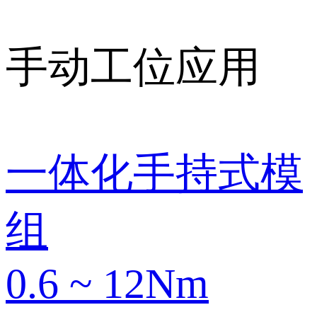
手动
工位应用
一体化手持式模
组
0.6 ~ 12Nm