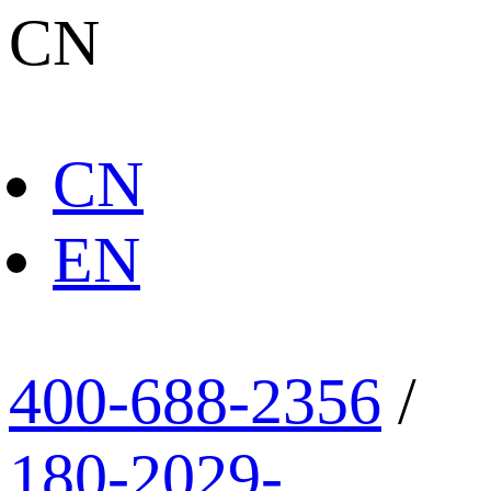
CN
CN
EN
400-688-2356
/
180-2029-