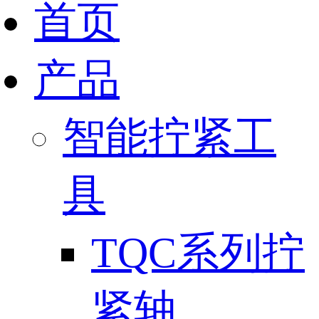
首页
产品
智能拧紧工
具
TQC系列拧
紧轴