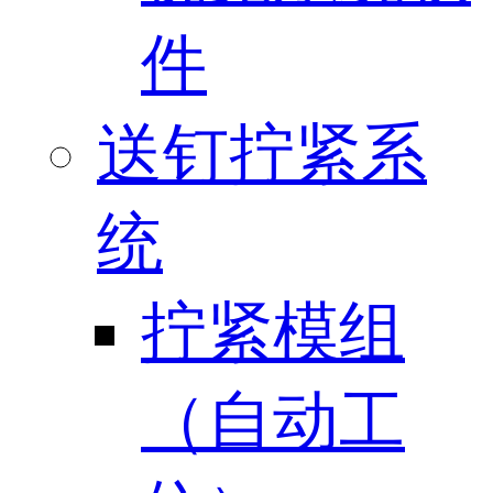
件
送钉拧紧系
统
拧紧模组
（自动工