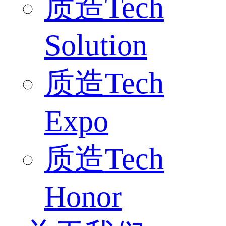
质造Tech
Solution
质造Tech
Expo
质造Tech
Honor