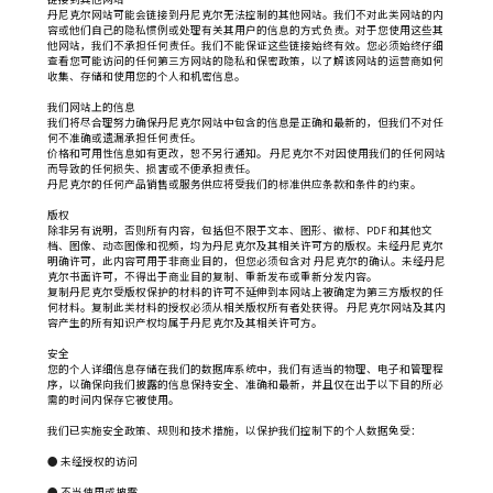
丹尼克尔网站可能会链接到丹尼克尔无法控制的其他网站。我们不对此类网站的内
公司
容或他们自己的隐私惯例或处理有关其用户的信息的方式负责。对于您使用这些其
他网站，我们不承担任何责任。我们不能保证这些链接始终有效。您必须始终仔细
查看您可能访问的任何第三方网站的隐私和保密政策，以了解该网站的运营商如何
收集、存储和使用您的个人和机密信息。
留言
我们网站上的信息
我们将尽合理努力确保丹尼克尔网站中包含的信息是正确和最新的，但我们不对任
何不准确或遗漏承担任何责任。
价格和可用性信息如有更改，恕不另行通知。 丹尼克尔不对因使用我们的任何网站
而导致的任何损失、损害或不便承担责任。
丹尼克尔的任何产品销售或服务供应将受我们的标准供应条款和条件的约束。
版权
除非另有说明，否则所有内容，包括但不限于文本、图形、徽标、PDF 和其他文
立即提交
重置
档、图像、动态图像和视频，均为丹尼克尔及其相关许可方的版权。未经丹尼克尔
明确许可，此内容可用于非商业目的，但您必须包含对 丹尼克尔的确认。未经丹尼
克尔书面许可，不得出于商业目的复制、重新发布或重新分发内容。
复制丹尼克尔受版权保护的材料的许可不延伸到本网站上被确定为第三方版权的任
何材料。复制此类材料的授权必须从相关版权所有者处获得。 丹尼克尔网站及其内
容产生的所有知识产权均属于丹尼克尔及其相关许可方。
安全
您的个人详细信息存储在我们的数据库系统中，我们有适当的物理、电子和管理程
序，以确保向我们披露的信息保持安全、准确和最新，并且仅在出于以下目的所必
需的时间内保存它被使用。
我们已实施安全政策、规则和技术措施，以保护我们控制下的个人数据免受：
● 未经授权的访问
● 不当使用或披露