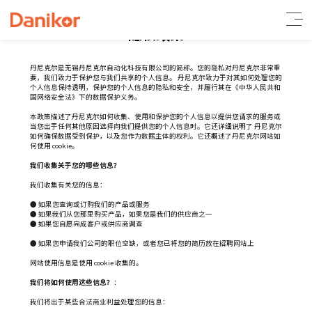
隐私政策
丹尼克尔是无锡丹尼克尔自动化科技有限公司的简称。您的隐私对丹尼克尔非常重
要，我们致力于保护您与我们共享的个人信息。 丹尼克尔致力于对其如何处理您的
个人信息保持透明，保护您的个人信息的隐私和安全，并履行其在《中华人民共和
国网络安全法》下的数据保护义务。
本政策描述了丹尼克尔如何收集、使用和保护您的个人信息以提供您请求的服务或
当您出于任何其他原因选择向我们提供您的个人信息时。它还详细说明了 丹尼克尔
如何确保数据受到保护，以及您作为数据主体的权利。它还概述了丹尼克尔网站如
何使用 cookie。
我们收集关于您的哪些信息？
我们收集有关您的信息：
● 如果您查询或订购我们的产品或服务
● 如果我们从您那里购买产品，如果您是我们的供应商之一
● 如果您自愿完成客户或供应商调查
● 如果您申请我们公司的职位空缺，或者您已将您的简历放在招聘网站上
网站使用信息是使用 cookie 收集的。
我们将如何使用这些信息？
：
我们将出于某些合法商业利益处理您的信息：