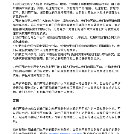
1.我们将您的个人信息（包括姓名、地址、公司电子邮件地址和电话号码）用于客
户和供应商管理。例如，处理您的订单、交付您的产品/服务、处理付款、就您的
订单、我们的产品、服务和促销优惠与您沟通，更新我们的记录以及维护您在我们
这里的帐户。
2.可能有必要与我们在各地的办事处共享这些信息。我们也可能与我们的经销商网
络共享信息。这只会发生在我们的经销商需要您的详细信息来处理您的查询、售后
服务和/或服务需求的情况下。 丹尼克尔不对他们的隐私政策或他们如何收集或处
理有关其用户的信息负责。
3.我们可能会与合作伙伴（例如信用调查机构）共享信息，以履行我们的合同义务
或防止欺诈。
4.如果您向我们公司申请职位空缺，或者如果您已将您的简历放在招聘网站上，我
们可能会使用您的个人信息就职位空缺与您联系。
5.如果您选择参与，我们也可能会使用调查问题回复来帮助我们进行市场研究。这
项研究将仅在内部使用。我们不会将您的信息出售给任何外部组织。
6.我们可能会使用个人信息来更好地了解人们如何与我们的网站互动，并确定我们
的促销活动和广告的有效性。我们可能会根据您的兴趣和行业向您发送信息和/或
优惠，并且可能对您有价值。
出于这些目的，我们可能会将您的个人信息保留一段合理的时间。每当我们出于这
些目的处理数据时，我们将确保我们始终高度重视您的个人数据权利并考虑这些权
利。我们不会出于任何其他目的收集个人数据。
营销
我们可能会向您发送我们认为您可能特别感兴趣的丹尼克尔的产品和服务信息。可
以通过电话、邮寄或互动媒体（如电子邮件和短信）进行联系。向我们提供您的地
址、电话号码和电子邮件地址，即表示您同意出于这些目的通过这些方法与我们联
系。
您有权随时阻止我们出于营销目的与您联系。如果您不希望收到我们或我们的服务
提供商的营销信息，请通过
marketing@danikor.com
. 联系我们的数据保护官。您