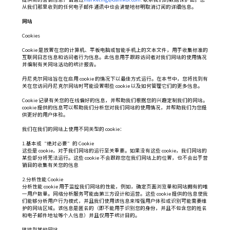
从我们那里收到的任何电子邮件通讯中也会清楚地标明取消订阅的详细信息。
网站
Cookies
Cookie 是放置在您的计算机、平板电脑或智能手机上的文本文件，用于收集标准的
互联网日志信息和访问者行为信息。此信息用于跟踪访问者对我们网站的使用情况
并编制有关网站活动的统计报告。
丹尼克尔网站旨在在启用 cookie 的情况下以最佳方式运行。在本节中，您将找到有
关在您访问丹尼克尔网站时可能设置哪些 cookie 以及如何管理它们的更多信息。
Cookie 记录有关您的在线偏好的信息，并帮助我们根据您的兴趣定制我们的网站。
cookie 提供的信息可以帮助我们分析您对我们网站的使用情况，并帮助我们为您提
供更好的用户体验。
*
需求类型
我们在我们的网站上使用不同类型的 cookie：
报价
售前
售后
其他
1.基本或“绝对必要”的 Cookie
这些是 cookie，对于我们网站的运行至关重要。如果没有这些 cookie，我们网站的
*
姓名
某些部分将无法运行。这些 cookie 不会跟踪您在我们网站上的位置，也不会出于营
销目的收集有关您的信息
2.分析性能 Cookie
*
电话
分析性能 cookie 用于监控我们网站的性能，例如，确定页面浏览量和网站拥有的唯
一用户数量。网络分析服务可能由第三方设计和运营。这些 cookie 提供的信息使我
们能够分析用户行为模式，并且我们使用该信息来增强用户体验或识别可能需要维
护的网站区域。该信息是匿名的（即不能用于识别您的身份，并且不包含您的姓名
邮箱
和电子邮件地址等个人信息）并且仅用于统计目的。
链接到其他网站