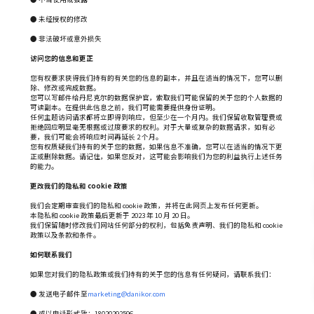
● 未经授权的修改
● 非法破坏或意外损失
访问您的信息和更正
您有权要求获得我们持有的有关您的信息的副本，并且在适当的情况下，您可以删
除、修改或完成数据。
您可以写邮件给丹尼克尔的数据保护官，索取我们可能保留的关于您的个人数据的
可读副本。在提供此信息之前，我们可能需要提供身份证明。
任何主题访问请求都将立即得到响应，但至少在一个月内。我们保留收取管理费或
拒绝回应明显毫无根据或过度要求的权利。对于大量或复杂的数据请求，如有必
要，我们可能会将响应时间再延长 2 个月。
您有权质疑我们持有的关于您的数据，如果信息不准确，您可以在适当的情况下更
正或删除数据。请记住，如果您反对，这可能会影响我们为您的利益执行上述任务
的能力。
更改我们的隐私和 cookie 政策
我们会定期审查我们的隐私和 cookie 政策，并将在此网页上发布任何更新。
本隐私和 cookie 政策最后更新于 2023 年 10 月 20 日。
我们保留随时修改我们网站任何部分的权利，包括免责声明、我们的隐私和 cookie
政策以及条款和条件。
如何联系我们
如果您对我们的隐私政策或我们持有的关于您的信息有任何疑问，请联系我们：
● 发送电子邮件至
marketing@danikor.com
● 或以电话形式致：18020292596