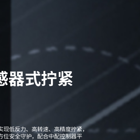
感器式拧紧
售前
售后
其他
*
电话
实现低反力、高转速、高精度拧紧，
方位安全守护，配合中配控制器平
公司