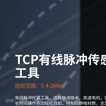
TCP有线脉冲传
工具
*
需求类型
报价
扭矩范围：0.4-20Nm
*
姓名
有线脉冲拧紧工具，搭载脉冲技术，高速电机，
长时间操作依旧轻松自如，特制防静电材质，全
邮箱