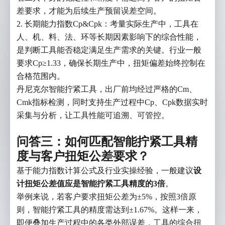
报价
售前
售后
其他
差要求，才能为后续生产预留误差空间。
*
姓名
2.
长期能力指数Cp&Cpk：考量实际生产中，工具在
人、机、料、法、环等长期因素影响下的综合性能，
是判断工具能否稳定满足生产需求的关键。行业一般
*
电话
要求Cp≥1.33，确保长期生产中，扭矩偏差始终控制在
合格范围内。
邮箱
丹尼克尔智能拧紧工具，出厂前均经过严格的Cm、
Cmk指标检测，同时支持生产过程中Cp、Cpk数据实时
公司
采集与分析，让工具性能可追溯、可管控。
留言
问答三：如何匹配智能拧紧工具精
度与客户扭矩公差要求？
基于能力指数计算公式及行业实操经验，一般建议
设
计扭矩公差值应是智能拧紧工具精度的3倍
。
举例来说，若客户要求扭矩公差为±5%，按照3倍原
立即提交
重置
则，智能拧紧工具的精度需达到±1.67%。这样一来，
即便叠加生产过程中的各类外部误差，工具的综合扭