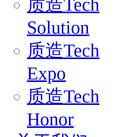
质造Tech
Solution
质造Tech
Expo
质造Tech
Honor