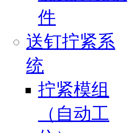
件
送钉拧紧系
统
拧紧模组
（自动工