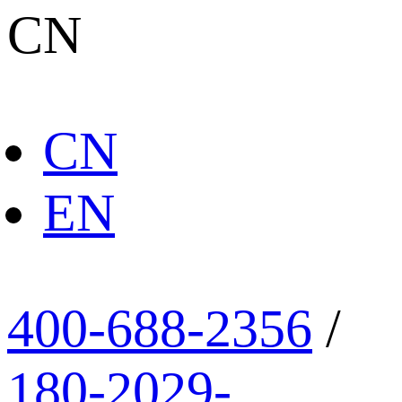
CN
CN
EN
400-688-2356
/
180-2029-