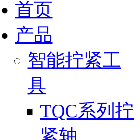
首页
产品
智能拧紧工
具
TQC系列拧
紧轴