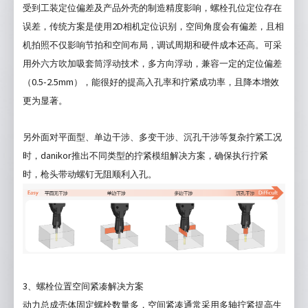
受到工装定位偏差及产品外壳的制造精度影响，螺栓孔位定位存在
2D
误差，传统方案是使用
相机定位识别，空间角度会有偏差，且相
机拍照不仅影响节拍和空间布局，调试周期和硬件成本还高。可采
用外六方吹加吸套筒浮动技术，多方向浮动，兼容一定的定位偏差
0.5-2.5mm
（
），能很好的提高入孔率和拧紧成功率，且降本增效
更为显著。
另外面对平面型、单边干涉、多变干涉、沉孔干涉等复杂拧紧工况
danikor
时，
推出不同类型的拧紧模组解决方案，确保执行拧紧
时，枪头带动螺钉无阻顺利入孔。
3
、螺栓位置空间紧凑解决方案
动力总成壳体固定螺栓数量多，空间紧凑通常采用多轴拧紧提高生