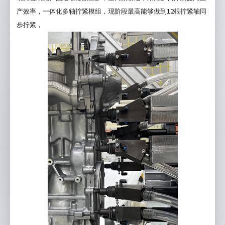
*
需求类型
12
产效率，一体化多轴拧紧模组，现阶段最高能够做到
根拧紧轴同
报价
售前
售后
其他
步拧紧，
*
姓名
*
电话
邮箱
公司
留言
立即提交
重置