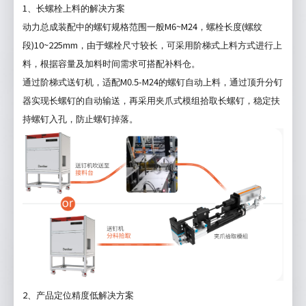
1
、长螺栓上料的解决方案
M6~M24
(
动力总成装配中的螺钉规格范围一般
，螺栓长度
螺纹
)10~225mm
段
，由于螺栓尺寸较长，可采用阶梯式上料方式进行上
料，根据容量及加料时间需求可搭配补料仓。
M0.5-M24
通过阶梯式送钉机，适配
的螺钉自动上料，通过顶升分钉
器实现长螺钉的自动输送，再采用夹爪式模组拾取长螺钉，稳定扶
持螺钉入孔，防止螺钉掉落。
2
、产品定位精度低解决方案