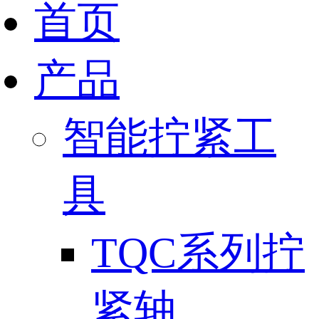
首页
产品
智能拧紧工
具
TQC系列拧
紧轴