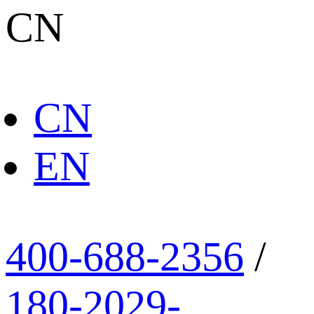
CN
CN
EN
400-688-2356
/
180-2029-