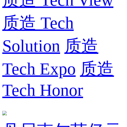
质造 Tech View
质造 Tech
Solution
质造
Tech Expo
质造
Tech Honor