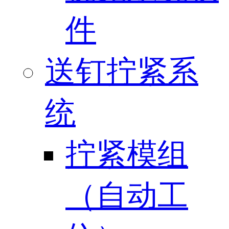
件
送钉拧紧系
统
拧紧模组
（自动工