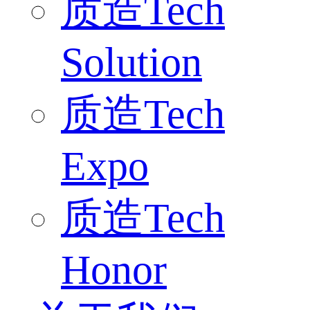
质造Tech
Solution
质造Tech
Expo
质造Tech
Honor