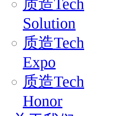
质造Tech
Solution
质造Tech
Expo
质造Tech
Honor