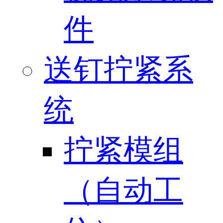
件
送钉拧紧系
统
拧紧模组
（自动工