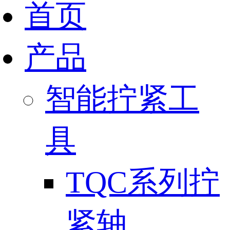
首页
产品
智能拧紧工
具
TQC系列拧
紧轴