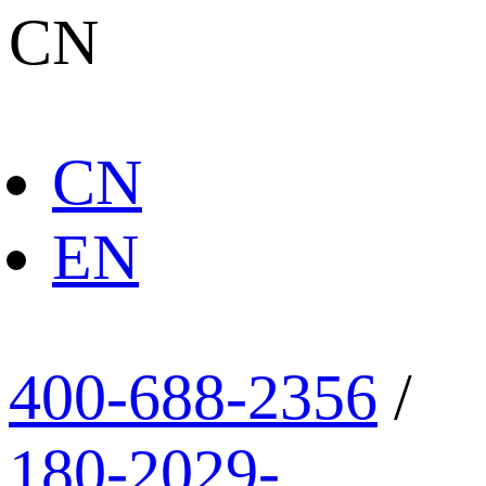
CN
CN
EN
400-688-2356
/
180-2029-