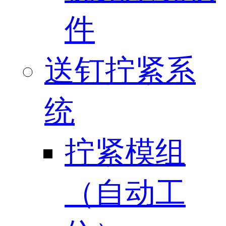
件
送钉拧紧系
统
拧紧模组
（自动工