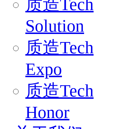
质造Tech
Solution
质造Tech
Expo
质造Tech
Honor