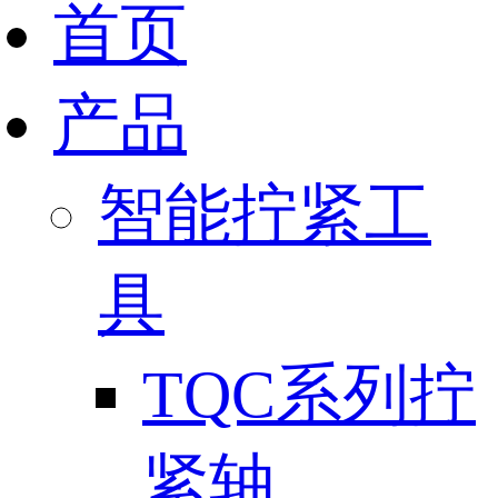
首页
产品
智能拧紧工
具
TQC系列拧
紧轴