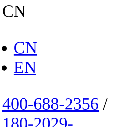
CN
CN
EN
400-688-2356
/
180-2029-